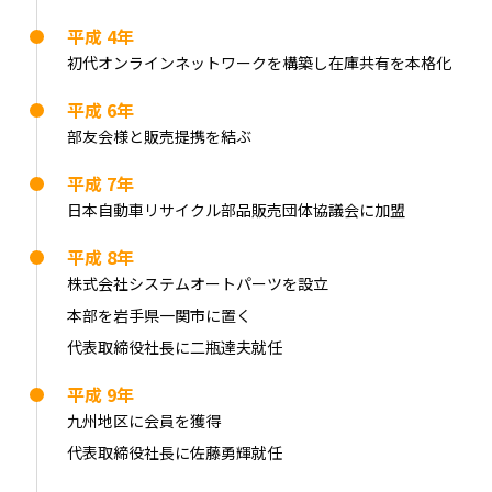
平成 4年
初代オンラインネットワークを構築し在庫共有を本格化
平成 6年
部友会様と販売提携を結ぶ
平成 7年
日本自動車リサイクル部品販売団体協議会に加盟
平成 8年
株式会社システムオートパーツを設立
本部を岩手県一関市に置く
代表取締役社長に二瓶達夫就任
平成 9年
九州地区に会員を獲得
代表取締役社長に佐藤勇輝就任