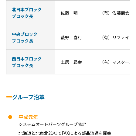
北日本ブロック
佐藤 明
（有）佐藤商会 く
ブロック長
中央ブロック
薮野 春行
（有）リファイン
ブロック長
西日本ブロック
土居 昻幸
（有）マスターズ
ブロック長
グループ沿革
平成元年
システムオートパーツグループ発足
北海道と北東北21社でFAXによる部品流通を開始