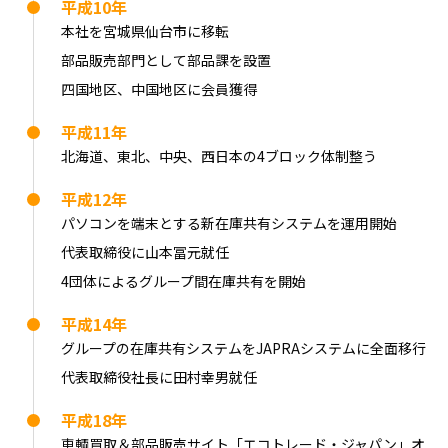
平成10年
本社を宮城県仙台市に移転
部品販売部門として部品課を設置
四国地区、中国地区に会員獲得
平成11年
北海道、東北、中央、西日本の4ブロック体制整う
平成12年
パソコンを端末とする新在庫共有システムを運用開始
代表取締役に山本冨元就任
4団体によるグループ間在庫共有を開始
平成14年
グループの在庫共有システムをJAPRAシステムに全面移行
代表取締役社長に田村幸男就任
平成18年
車輌買取＆部品販売サイト「エコトレード・ジャパン」オ