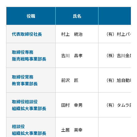
役職
氏名
代表取締役社長
村上 統治
（有）村上パー
取締役専務
吉川 昌孝
（株）吉川金属商
販売戦略事業部長
取締役常務
前沢 匠
（有）旭自動車
教育事業部長
取締役相談役
田村 幸男
（有）タムラ部
組織拡大事業部長
相談役
土居 英幸
組織拡大事業部長