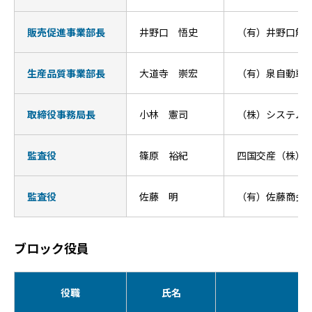
販売促進事業部長
井野口 悟史
（有）井野口解
生産品質事業部長
大道寺 崇宏
（有）泉自動車
取締役事務局長
小林 憲司
（株）システム
監査役
篠原 裕紀
四国交産（株）
監査役
佐藤 明
（有）佐藤商会 
ブロック役員
役職
氏名